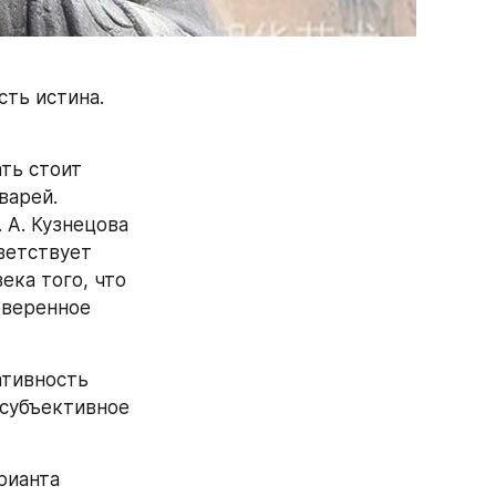
ть истина. 
ть стоит 
арей. 
А. Кузнецова 
ветствует 
ка того, что 
веренное 
тивность 
субъективное 
ианта 