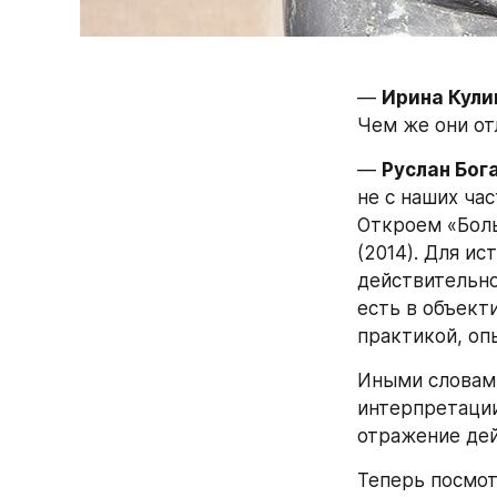
— 
Ирина Кули
Чем же они от
— 
Руслан Бог
не с наших ча
Откроем «Боль
(2014). Для ис
действительнос
есть в объект
практикой, оп
Иными словами
интерпретации
отражение дей
Теперь посмот