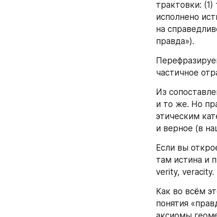
трактовки: (1)
исполнено ист
на справедливо
правда»).
Перефразируем
частичное отр
Из сопоставле
и то же. Но п
этическим кате
и верное (в н
Если вы открое
там истина и п
verity, veracity.
Как во всём э
понятия «правд
аксиомы геоме