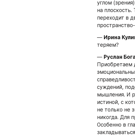
углом (зрения
на плоскость.
переходит в д
пространство-
— 
Ирина Кули
теряем?
— 
Руслан Бог
Приобретаем д
эмоциональный
справедливост
суждений, под
мышления. И р
истиной, с ко
не только не з
никогда. Для п
Особенно в гл
закладываться