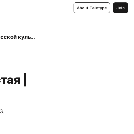
About Teletype
Join
Руслан Богатырев | арт-журнал Пантеон, антология русской культуры
тая |
3.