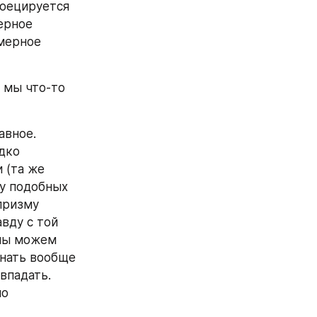
оецируется 
ерное 
мерное 
 мы что-то 
вное. 
ко 
(та же 
у подобных 
ризму 
ду с той 
мы можем 
нать вообще 
впадать. 
о 