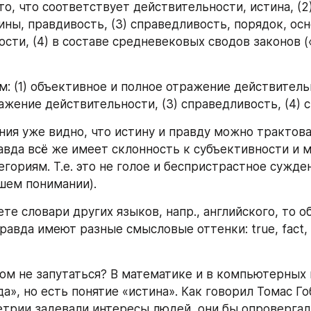
 то, что соответствует действительности, истина, (2) 
ины, правдивость, (3) справедливость, порядок, осн
сти, (4) в составе средневековых сводов законов («
: (1) объективное и полное отражение действительно
ажение действительности, (3) справедливость, (4) 
ния уже видно, что истину и правду можно трактоват
равда всё же имеет склонность к субъективности и 
гориям. Т.е. это не голое и беспристрастное сужден
ашем понимании).
те словари других языков, напр., английского, то о
равда имеют разные смысловые оттенки: true, fact, tr
том не запутаться? В математике и в компьютерных н
а», но есть понятие «истина». Как говорил Томас Гоб
трии задевали интересы людей, они бы опровергал