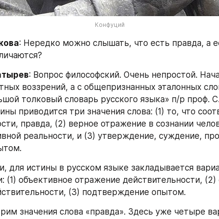
Конфуций
кова
: Нередко можно слышать, что есть правда, а ес
личаются?
атырев
: Вопрос философский. Очень непростой. Нача
стных воззрений, а с общепризнанных эталонных слов
шой толковый словарь русского языка» п/р проф. С. 
тины приводится три значения слова: (1) то, что соот
ти, правда, (2) верное отражение в сознании челове
ивной реальности, и (3) утверждение, суждение, про
ытом.
, для истины в русском языке закладывается вариа
: (1) объективное отражение действительности, (2) 
ствительности, (3) подтверждение опытом.
рим значения слова «правда». Здесь уже четыре вар