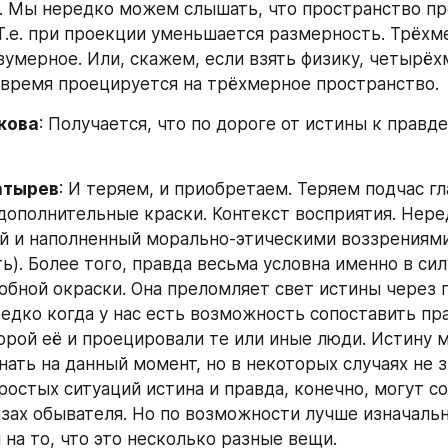
). Мы нередко можем слышать, что пространство пр
 Т.е. при проекции уменьшается размерность. Трёхм
вумерное. Или, скажем, если взять физику, четырёх
время проецируется на трёхмерное пространство.
кова
: Получается, что по дороге от истины к правде
атырев
: И теряем, и приобретаем. Теряем подчас гла
ополнительные краски. Контекст восприятия. Неред
 и наполненный морально-этическими воззрениями 
ь). Более того, правда весьма условна именно в сил
обной окраски. Она преломляет свет истины через п
едко когда у нас есть возможность сопоставить прав
торой её и проецировали те или иные люди. Истину 
нать на данный момент, но в некоторых случаях не з
ростых ситуаций истина и правда, конечно, могут со
азах обывателя. Но по возможности лучше изначальн
 на то, что это несколько разные вещи.