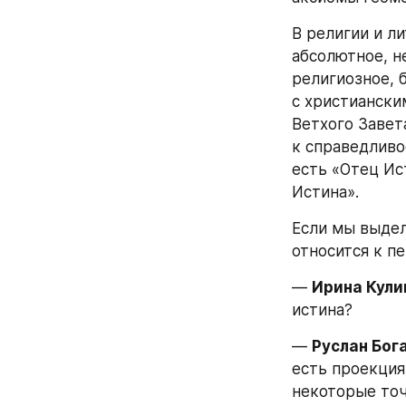
В религии и л
абсолютное, не
религиозное, 
с христиански
Ветхого Завет
к справедливо
есть «Отец Ист
Истина».
Если мы выдел
относится к п
— 
Ирина Кули
истина?
— 
Руслан Бог
есть проекция
некоторые точ