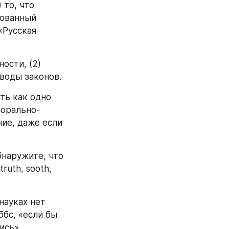
то, что 
ованный 
Русская 
сти, (2) 
своды законов.
ь как одно 
морально-
ие, даже если 
бнаружите, что 
uth, sooth, 
ауках нет 
бс, «если бы 
ись».