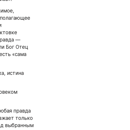
имое, 
ополагающее 
 
ктовке 
равда — 
и Бог Отец 
есть «сама 
, истина 
овеком 
юбая правда 
ажает только 
од выбранным 