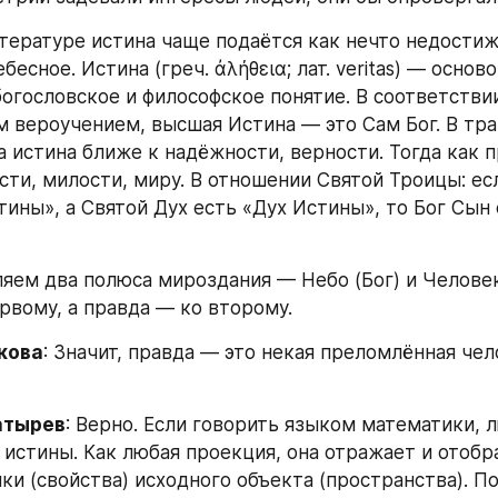
итературе истина чаще подаётся как нечто недостиж
бесное. Истина (греч. ἀλήθεια; лат. veritas) — основ
богословское и философское понятие. В соответствии
м вероучением, высшая Истина — это Сам Бог. В тра
а истина ближе к надёжности, верности. Тогда как п
сти, милости, миру. В отношении Святой Троицы: есл
ины», а Святой Дух есть «Дух Истины», то Бог Сын 
яем два полюса мироздания — Небо (Бог) и Человека
ервому, а правда — ко второму.
кова
: Значит, правда — это некая преломлённая чел
атырев
: Верно. Если говорить языком математики, л
 истины. Как любая проекция, она отражает и отобр
ки (свойства) исходного объекта (пространства). П