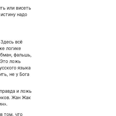
ть или висеть 
истину надо 
Здесь всё 
же логике 
ман, фальшь, 
 Это ложь 
сского языка 
ь, не у Бога 
правда и ложь 
ков. Жан Жак 
ин».
 том, что 