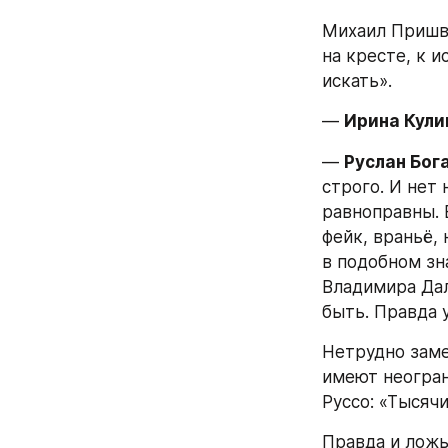
Михаил Пришви
на кресте, к 
искать».
— 
Ирина Кули
— 
Руслан Бог
строго. И нет 
равноправны. 
фейк, враньё, 
в подобном зн
Владимира Дал
быть. Правда у
Нетрудно замет
имеют неогран
Руссо: «Тысяч
Правда и ложь