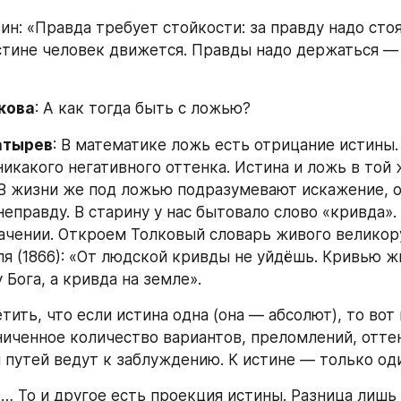
н: «Правда требует стойкости: за правду надо стоя
истине человек движется. Правды надо держаться — 
кова
: А как тогда быть с ложью?
атырев
: В математике ложь есть отрицание истины. 
никакого негативного оттенка. Истина и ложь в той 
В жизни же под ложью подразумевают искажение, об
неправду. В старину у нас бытовало слово «кривда».
ачении. Откроем Толковый словарь живого великору
я (1866): «От людской кривды не уйдёшь. Кривью жит
 Бога, а кривда на земле».
ить, что если истина одна (она — абсолют), то вот 
иченное количество вариантов, преломлений, оттен
и путей ведут к заблуждению. К истине — только од
… То и другое есть проекция истины. Разница лишь в