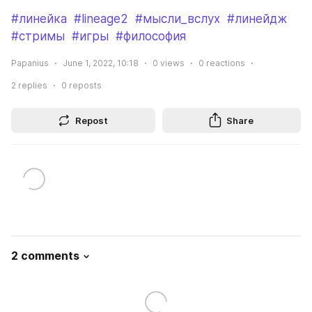
#линейка
#lineage2
#мысли_вслух
#линейдж
#стримы
#игры
#философия
Papanius
June 1, 2022, 10:18
0
views
0
reactions
2
replies
0
reposts
Repost
Share
2 comments