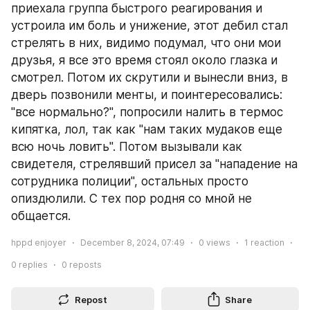
приехала группа быстрого реагирования и 
устроила им боль и унижение, этот дебил стал 
стрелять в них, видимо подумал, что они мои 
друзья, я все это время стоял около глазка и 
смотрел. Потом их скрутили и вынесли вниз, в 
дверь позвонили менты, и поинтересовались: 
"все нормально?", попросили налить в термос 
кипятка, лол, так как "нам таких мудаков еще 
всю ночь ловить". Потом вызывали как 
свидетеля, стрелявший присел за "нападение на 
сотрудника полиции", остальных просто 
опиздюлили. С тех пор родня со мной не 
общается.
hppd enjoyer
December 8, 2024, 07:49
0
views
1
reaction
0
replies
0
reposts
Repost
Share