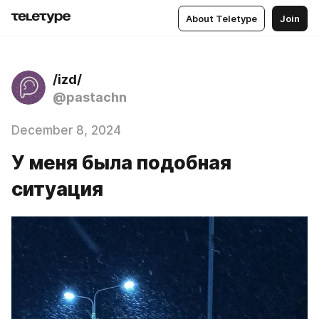
About Teletype
Join
/izd/
@pastachn
December 8, 2024
У меня была подобная
ситуация