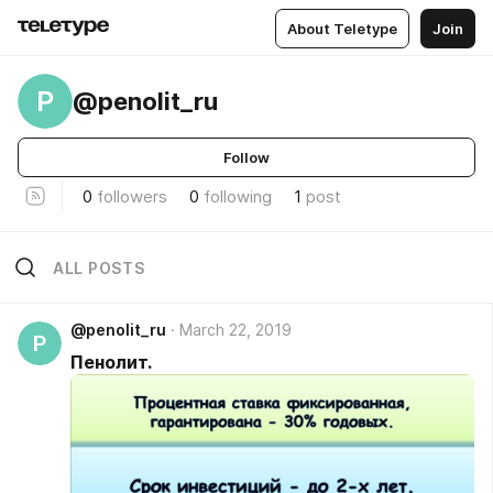
About Teletype
Join
P
@penolit_ru
Follow
0
followers
0
following
1
post
ALL POSTS
@penolit_ru
March 22, 2019
P
Пенолит.