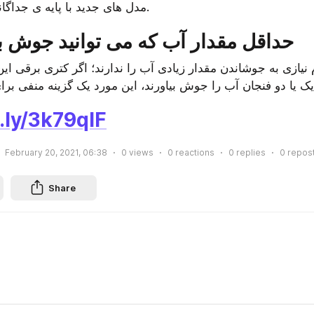
مدل های جدید با پایه ی جداگانه طراحی میشوند.
6. حداقل مقدار آب که می توانید جوش ب
t.ly/3k79qIF
February 20, 2021, 06:38
0
views
0
reactions
0
replies
0
repos
Share