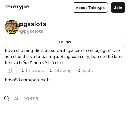
About Teletype
Join
pgsslots
@pgsslots
Follow
Bdvn cho rằng để thực sự đánh giá cao trò chơi, người chơi
nên chơi thử và tự đánh giá. Bằng cách này, bạn có thể kiếm
tiền và hiểu rõ hơn về trò chơi
0
followers
0
following
0
posts
bdvn88.com/pgs-slots
ALL POSTS