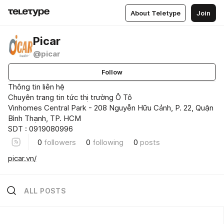
About Teletype
Join
Picar
@picar
Follow
Thông tin liên hệ
Chuyên trang tin tức thị trường Ô Tô
Vinhomes Central Park - 208 Nguyễn Hữu Cảnh, P. 22, Quận
Bình Thạnh, TP. HCM
SDT : 0919080996
0
followers
0
following
0
posts
picar.vn/
ALL POSTS