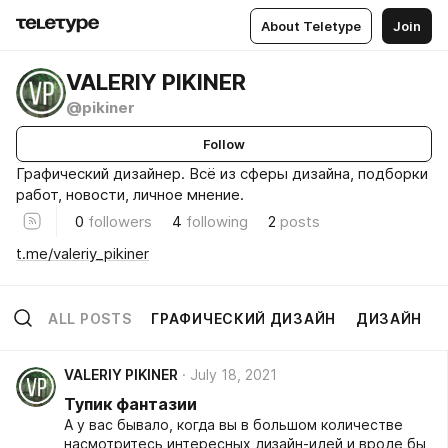
About Teletype
Join
VALERIY PIKINER
@pikiner
Follow
Графический дизайнер. Всё из сферы дизайна, подборки
работ, новости, личное мнение.
0
followers
4
following
2
posts
t.me/valeriy_pikiner
ALL POSTS
ГРАФИЧЕСКИЙ ДИЗАЙН
ДИЗАЙН
VALERIY PIKINER
July 18, 2021
Тупик фантазии
А у вас бывало, когда вы в большом количестве
насмотритесь интересных дизайн-идей и вроде бы