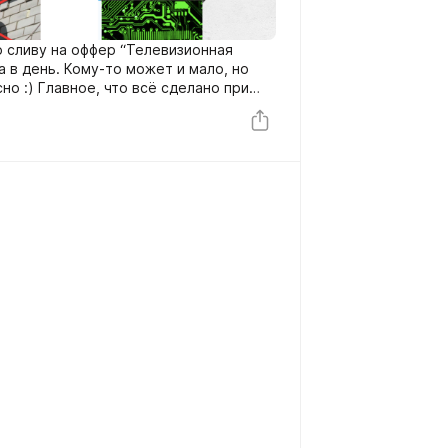
 сливу на оффер “Телевизионная
та в день. Кому-то может и мало, но
о :) Главное, что всё сделано при
льных временных затартах.