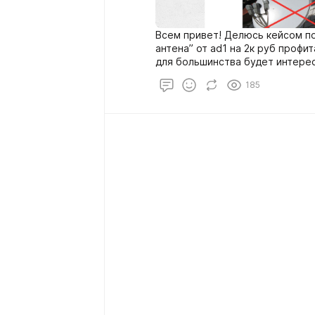
Всем привет! Делюсь кейсом по
антена” от ad1 на 2к руб профи
для большинства будет интересн
минимальных усилиях и минима
185