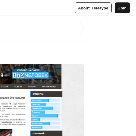
About Teletype
Join