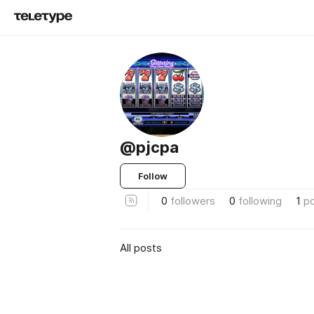
@pjcpa
Follow
0
followers
0
following
1
p
All posts