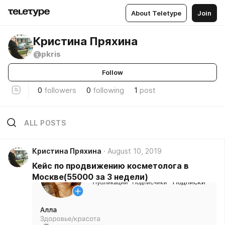
About Teletype
Join
Кристина Пряхина
@pkris
Follow
0
followers
0
following
1
post
ALL POSTS
Кристина Пряхина
August 10, 2019
Кейс по продвижению косметолога в
Москве(55000 за 3 недели)