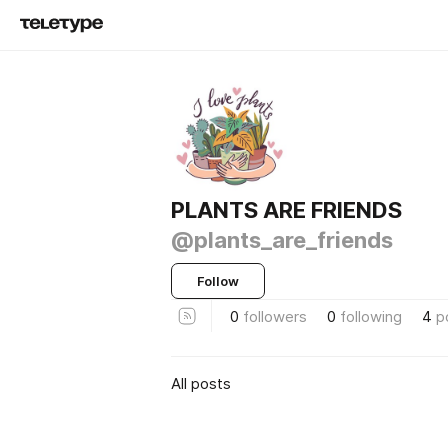
PLANTS ARE FRIENDS
@plants_are_friends
Follow
0
followers
0
following
4
p
All posts