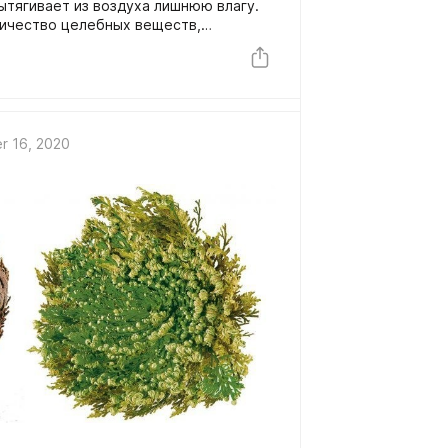
ытягивает из воздуха лишнюю влагу.
ичество целебных веществ,
круг себя. Дерево любит солнечные
ю почву.
r 16, 2020