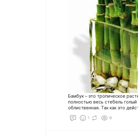
Бамбук – это тропическое раст
полностью весь стебель голый 
облиственная. Так как это дей
домашних условиях именно дик
1
8
не всем, поэтому ученые вывел
бамбук Драцену, которая отли
квартирным условиям. Драцена
который очень напоминает дик