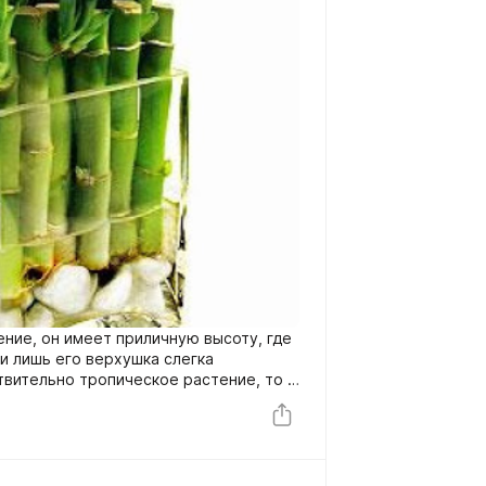
ение, он имеет приличную высоту, где
и лишь его верхушка слегка
ствительно тропическое растение, то в
ий бамбук получится вырастить далеко
и очень похожий по внешнему виду на
чно может приспособиться к
 Сандера – это домашний «бамбук»,
орастущего «родственника».