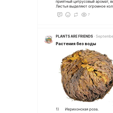
приятный цитрусовый аромат, в
Листья выделяют огромное кол
стерилизируя пространство во
7
ванны, регулярный полив и суху
PLANTS ARE FRIENDS
Septembe
Растения без воды
1) Иерихонская роза.