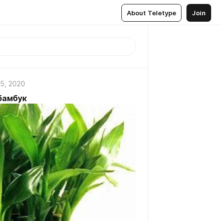
About Teletype
Join
5, 2020
бамбук