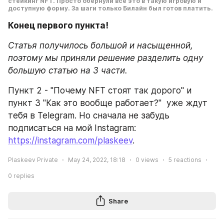
стейкинг NFT. Просто обернули все это в такую игровую и 
доступную форму. За шаги только Билайн был готов платить.
Конец первого пункта!
Статья получилось большой и насыщенной, 
поэтому мы приняли решение разделить одну 
большую статью на 3 части.  
Пункт 2 - "Почему NFT стоят так дорого" и 
пункт 3 "Как это вообще работает?"  уже ждут 
тебя в Telegram. Но сначала не забудь 
подписаться на мой Instagram: 
https://instagram.com/plaskeev
. 
Plaskeev Private
May 24, 2022, 18:18
0
views
5
reactions
0
replies
Share