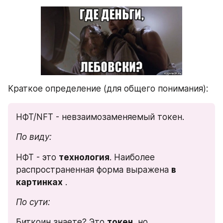
Краткое определение (для общего понимания):
НФТ/NFT - невзаимозаменяемый токен.
По виду:
НФТ - это 
технология
. Наиболее 
распространенная форма выражена 
в
картинках
 .
По сути:
Биткоин знаете? Это 
токен
, но 