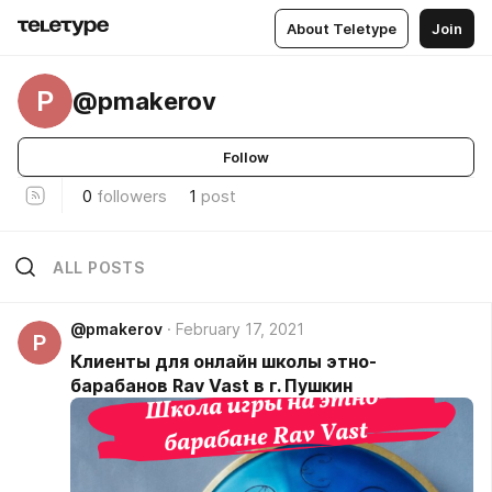
About Teletype
Join
P
@pmakerov
Follow
0
followers
1
post
ALL POSTS
@pmakerov
February 17, 2021
P
Клиенты для онлайн школы этно-
барабанов Rav Vast в г. Пушкин