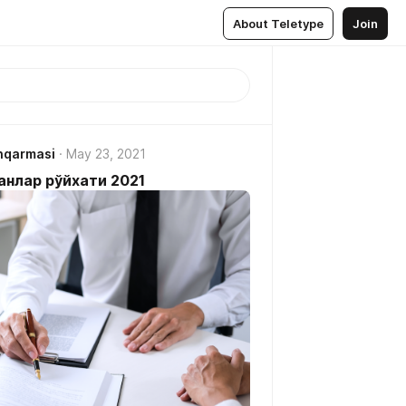
About Teletype
Join
hqarmasi
May 23, 2021
нлар рўйхати 2021