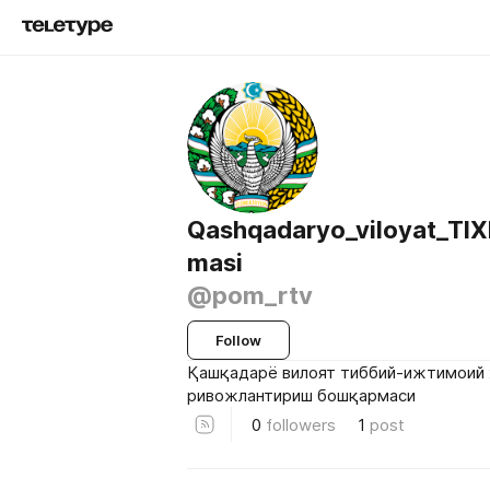
Qashqadaryo_viloyat_TI
masi
@pom_rtv
Follow
Қашқадарё вилоят тиббий-ижтимоий 
ривожлантириш бошқармаси
0
followers
1
post