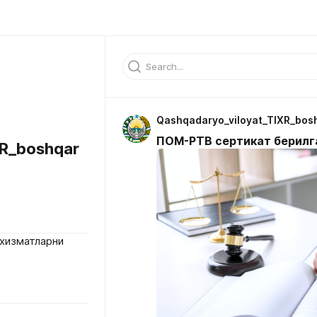
Qashqadaryo_viloyat_TIXR_bos
ПОМ-РТВ сертикат берилга
XR_boshqar
хизматларни