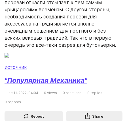
прорези отчасти отсылает к тем самым 
«рыцарским» временам. С другой стороны, 
необходимость создания прорези для 
аксессуара на груди является вполне 
очевидным решением для портного и без 
всяких вековых традиций. Так что в первую 
очередь это все-таки разрез для бутоньерки.
источник
"Популярная Механика"
June 11, 2022, 04:04
0
views
0
reactions
0
replies
0
reposts
Repost
Share