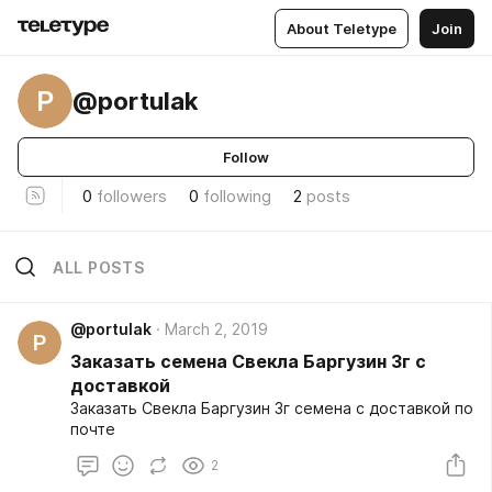
About Teletype
Join
P
@portulak
Follow
0
followers
0
following
2
posts
ALL POSTS
@portulak
March 2, 2019
P
Заказать семена Свекла Баргузин 3г с
доставкой
Заказать Свекла Баргузин 3г семена с доставкой по
почте
2