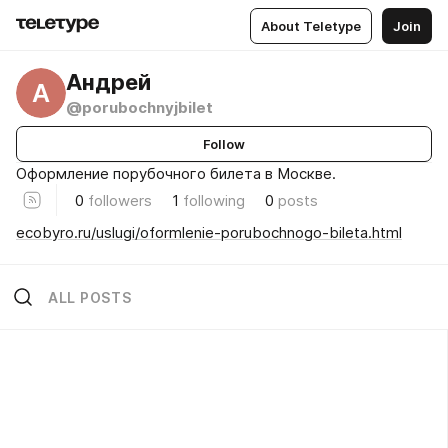
About Teletype
Join
Андрей
А
@porubochnyjbilet
Follow
Оформление порубочного билета в Москве.
0
followers
1
following
0
posts
ecobyro.ru/uslugi/oformlenie-porubochnogo-bileta.html
ALL POSTS