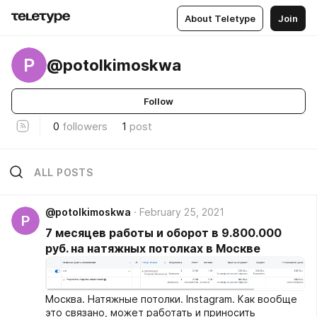
About Teletype
Join
P
@potolkimoskwa
Follow
0
followers
1
post
ALL POSTS
@potolkimoskwa
February 25, 2021
P
7 месяцев работы и оборот в 9.800.000
руб. на натяжных потолках в Москве
Москва. Натяжные потолки. Instagram. Как вообще
это связано, может работать и приносить