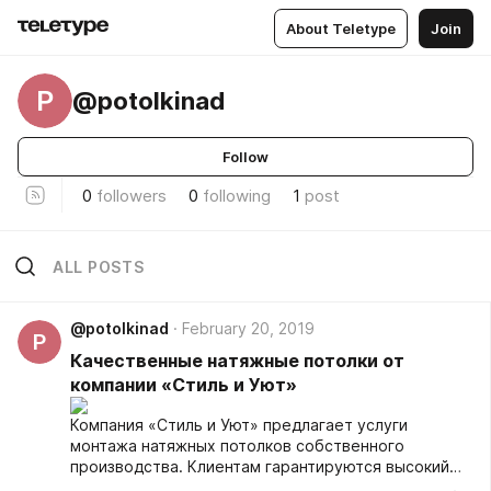
About Teletype
Join
P
@potolkinad
Follow
0
followers
0
following
1
post
ALL POSTS
@potolkinad
February 20, 2019
P
Качественные натяжные потолки от
компании «Стиль и Уют»
Компания «Стиль и Уют» предлагает услуги
монтажа натяжных потолков собственного
производства. Клиентам гарантируются высокий
уровень качества материала и оперативное