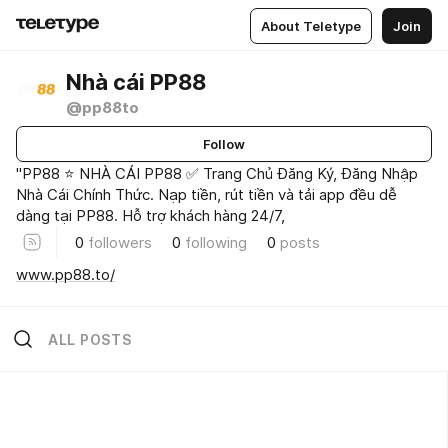
About Teletype
Join
Nhà cái PP88
@pp88to
Follow
"PP88 ⭐ NHÀ CÁI PP88 ✅ Trang Chủ Đăng Ký, Đăng Nhập
Nhà Cái Chính Thức. Nạp tiền, rút tiền và tải app đều dễ
dàng tại PP88. Hỗ trợ khách hàng 24/7,
0
followers
0
following
0
posts
www.pp88.to/
ALL POSTS