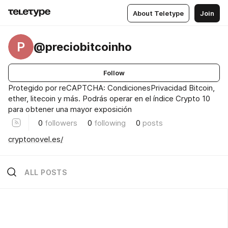
About Teletype
Join
P
@preciobitcoinho
Follow
Protegido por reCAPTCHA: CondicionesPrivacidad Bitcoin,
ether, litecoin y más. Podrás operar en el índice Crypto 10
para obtener una mayor exposición
0
followers
0
following
0
posts
cryptonovel.es/
ALL POSTS