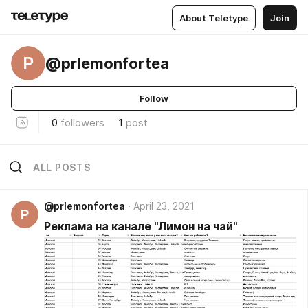
About Teletype
Join
P
@prlemonfortea
Follow
0
followers
1
post
ALL POSTS
@prlemonfortea
April 23, 2021
P
Реклама на канале "Лимон на чай"