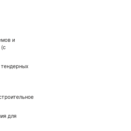
мов и 
(с 
 тендерных 
строительное 
ия для 