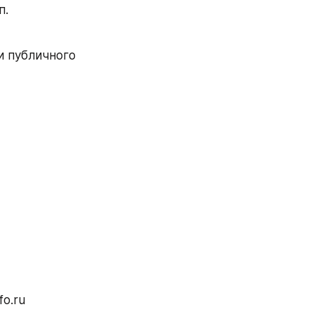
. 
и публичного 
fo.ru