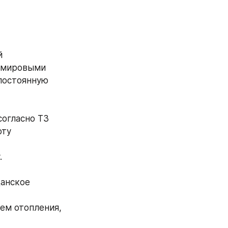
 
 мировыми 
остоянную 
согласно ТЗ
ту 
.
анское 
ем отопления, 