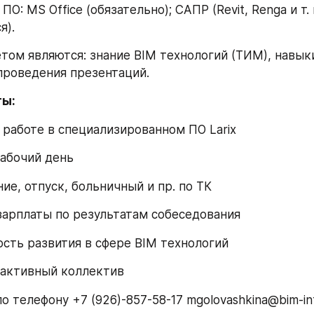
ие ПО: MS Office (обязательно); САПР (Revit, Renga и т. п
я).
итетом являются: знание BIM технологий (ТИМ), навык
проведения презентаций.
ты:
ние работе в специализированном ПО Larix
 рабочий день
ение, отпуск, больничный и пр. по ТК
нь зарплаты по результатам собеседования
жность развития в сфере BIM технологий
ой активный коллектив
 телефону +7 (926)-857-58-17 mgolovashkina@bim-in