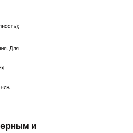
пность);
ия. Для 
х 
ния.
ерным и 