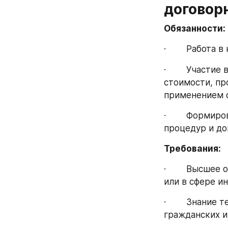
договор
Обязанности:
·        Работ
·        Участ
стоимости, пр
применением с
·        Форм
процедур и до
Требования:
·        Высше
или в сфере и
·        Знани
гражданских 