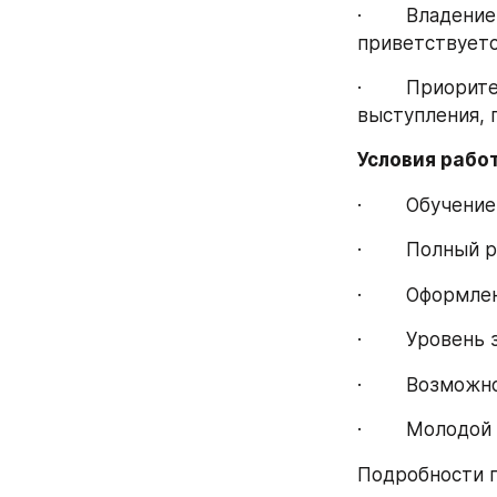
·        Владен
приветствуетс
·        Приор
выступления, 
Условия рабо
·        Обуче
·        Полный
·        Оформл
·        Урове
·        Возмо
·        Молод
Подробности по