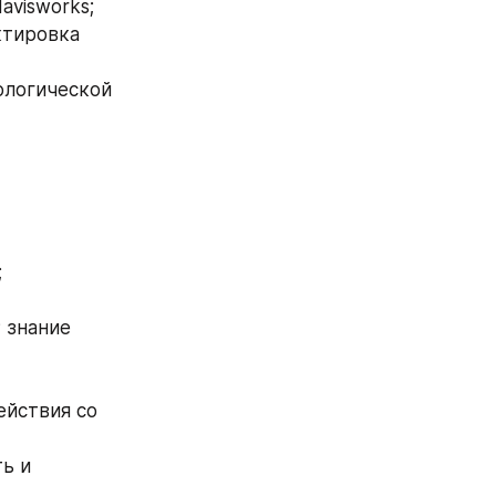
avisworks;
тировка 
логической 
;
 знание 
йствия со 
ь и 