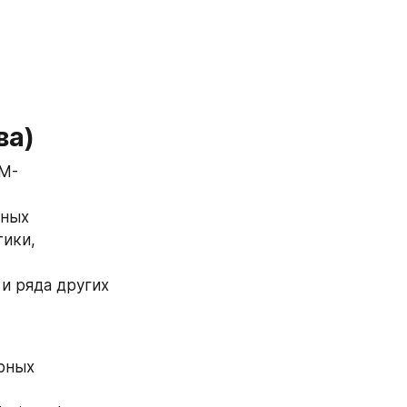
ва)
IM-
ных 
ики, 
 ряда других 
рных 