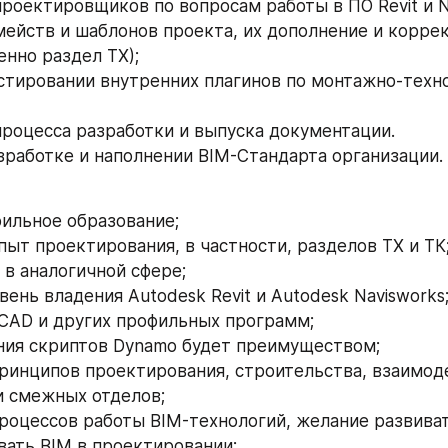
роектировщиков по вопросам работы в ПО Revit и N
мейств и шаблонов проекта, их дополнение и коррек
нно раздел ТХ);
естировании внутренних плагинов по монтажно-техно
роцесса разработки и выпуска документации.
азработке и наполнении BIM-Стандарта организации.
ильное образование;
пыт проектирования, в частности, разделов ТХ и ТК
 в аналогичной сфере;
ень владения Autodesk Revit и Autodesk Navisworks;
CAD и других профильных программ;
ния скриптов Dynamo будет преимуществом;
ринципов проектирования, строительства, взаимоде
и смежных отделов;
роцессов работы BIM-технологий, желание развиват
ать BIM в проектировании;