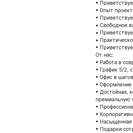
• Приветствуе
• Опыт проект
• Приветствует
• Свободное в
• Приветству
• Практическо
• Приветствуе
От нас:
• Работа в со
• График 5/2, с
• Офис в шаго
• Оформление 
• Достойная, к
премиальную ч
• Профессиона
• Корпоративн
• Насыщенная 
• Подарки сот