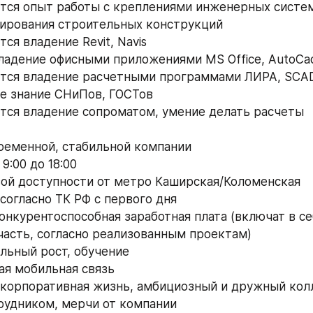
тся опыт работы с креплениями инженерных систе
ирования строительных конструкций
ся владение Revit, Navis
ладение офисными приложениями MS Office, AutoCa
ется владение расчетными программами ЛИРА, SCA
е знание СНиПов, ГОСТов
тся владение сопроматом, умение делать расчеты
временной, стабильной компании
 9:00 до 18:00
вой доступности от метро Каширская/Коломенская 
согласно ТК РФ с первого дня
онкурентоспособная заработная плата (включат в себ
асть, согласно реализованным проектам)
льный рост, обучение
ая мобильная связь
корпоративная жизнь, амбициозный и дружный кол
рудником, мерчи от компании