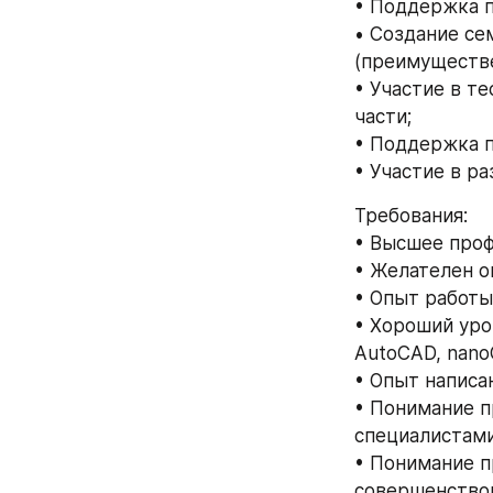
• Поддержка п
• Создание се
(преимуществе
• Участие в т
части;
• Поддержка п
• Участие в р
Требования:
• Высшее проф
• Желателен о
• Опыт работы
• Хороший уров
AutoCAD, nano
• Опыт написа
• Понимание п
специалистам
• Понимание п
совершенствов