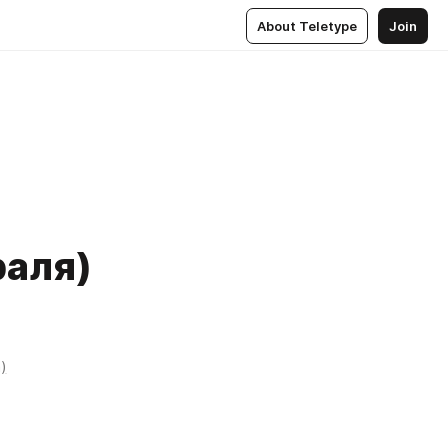
About Teletype
Join
раля)
)