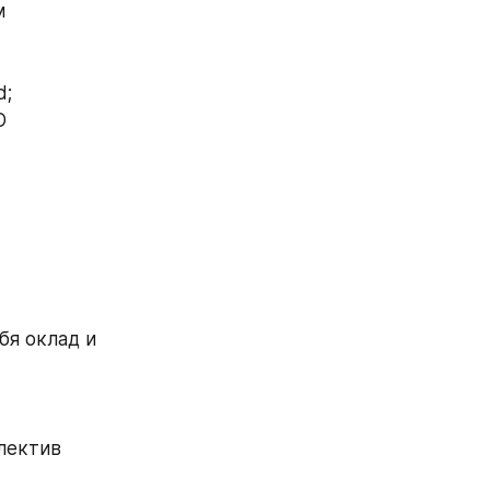
м
d;
D
я оклад и 
лектив