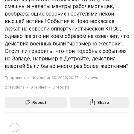
смешны и нелепы мантры рабочемольцев, 
воображающих рабочих носителями некой 
высшей истины! События в Новочеркасске 
лежат на совести оппортунистической КПСС, 
однако же это ни коем образом не означает, что 
действия военных были "чрезмерно жестоки". 
Стоит ли говорить, что при подобных событиях 
на Западе, например в Детройте, действия 
властей были бы во много раз более жесткими?
Прорывист
November 30, 2020, 20:27
0
views
2
reactions
0
replies
0
reposts
Repost
Share