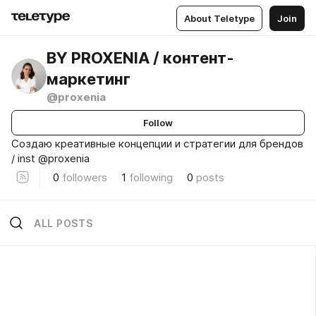
About Teletype
Join
BY PROXENIA / контент-
маркетинг
@proxenia
Follow
Создаю креативные концепции и стратегии для брендов
/ inst @proxenia
0
followers
1
following
0
posts
ALL POSTS