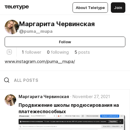
About Teletype
Join
Маргарита Червинская
@puma__mupa
Follow
1
follower
0
following
5
posts
www.instagram.com/puma__mupa/
ALL POSTS
Маргарита Червинская
November 27, 2021
Продвижение школы продюсирования на
платежеспособных