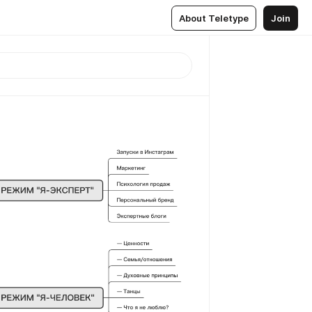
About Teletype
Join