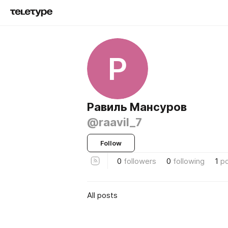
Р
Равиль Мансуров
@raavil_7
Follow
0
followers
0
following
1
p
All posts