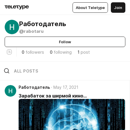
About Teletype
Join
Работодатель
@rabotaru
Follow
0
followers
0
following
1
post
ALL POSTS
Работодатель
May 17, 2021
Зарабаток за ширмой кино...