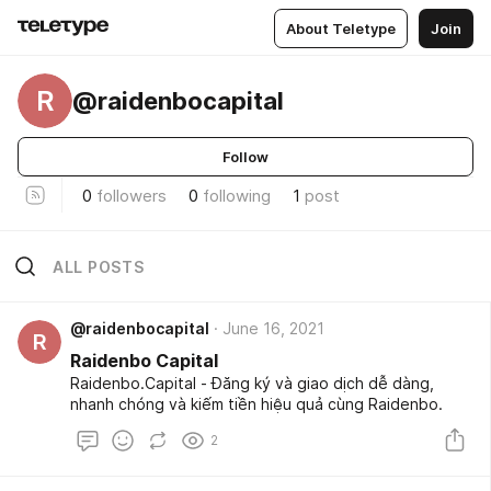
About Teletype
Join
R
@raidenbocapital
Follow
0
followers
0
following
1
post
ALL POSTS
@raidenbocapital
June 16, 2021
R
Raidenbo Capital
Raidenbo.Capital - Đăng ký và giao dịch dễ dàng,
nhanh chóng và kiếm tiền hiệu quả cùng Raidenbo.
2