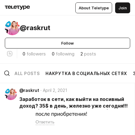
About Teletype
Join
@raskrut
Follow
0
followers
0
following
2
posts
ALL POSTS
НАКРУТКА В СОЦИАЛЬНЫХ СЕТЯХ
@raskrut
April 2, 2021
Заработок в сети, как выйти на посивный
доход? 35$ в день, железно уже сегодня!!!