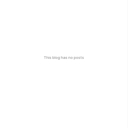
This blog has no posts