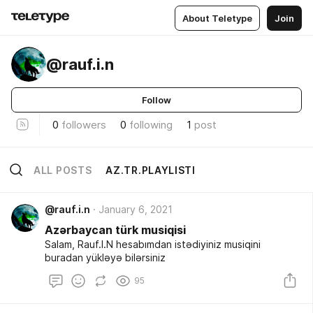
About Teletype
Join
@rauf.i.n
Follow
0
followers
0
following
1
post
ALL POSTS
AZ.TR.PLAYLISTI
@rauf.i.n
January 6, 2021
Azərbaycan türk musiqisi
Salam, Rauf.I.N hesabımdan istədiyiniz musiqini
buradan yükləyə bilərsiniz
95