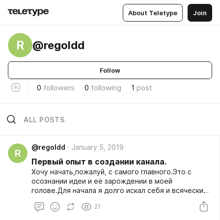
About Teletype
Join
R
@regoldd
Follow
0
followers
0
following
1
post
ALL POSTS
@regoldd
January 5, 2019
R
Первый опыт в создании канала.
Хочу начать,пожалуй, с самого главного.Это с
осознании идеи и её зарождении в моей
голове.Для начала я долго искал себя и всячески
препирался своим внутренним голосам и зову
21
своего сердца,но позже понял,что нужно это
отпустить.