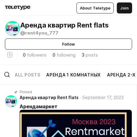
About Teletype
Join
Аренда квартир Rent flats
@rent4you_777
Follow
0
followers
0
following
3
posts
ALL POSTS
АРЕНДА 1 КОМНАТНЫХ
АРЕНДА 2-
Pinned
Аренда квартир Rent flats
September 17, 2023
Арендамаркет