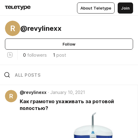
About Teletype
Join
R
@revylinexx
Follow
0
followers
1
post
ALL POSTS
@revylinexx
January 10, 2021
R
Как грамотно ухаживать за ротовой
полостью?