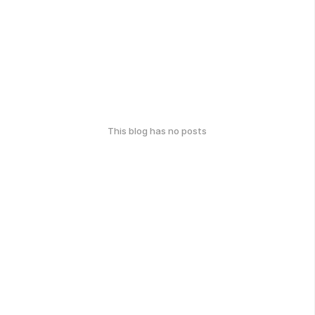
This blog has no posts