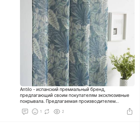
Antilo - испанский премиальный бренд,
предлагающий своим покупателям эксклюзивные
покрывала. Предлагаемая производителем
коллекция представляет собой сочетание
1
2
материалов высочайшего качества с элегантным
чувством стиля, что создает идеальное
сочетание, которое идеально впишется в стены
любой спальни.