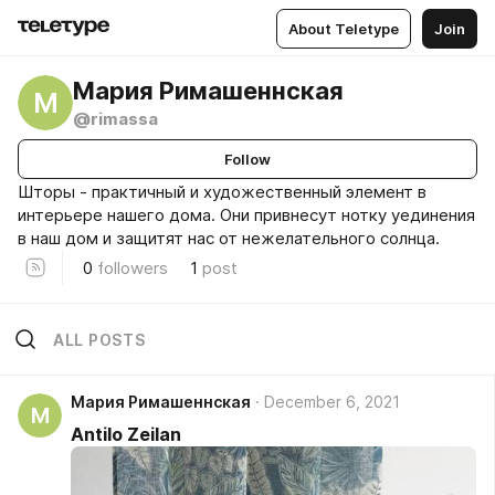
About Teletype
Join
Мария Римашеннская
М
@rimassa
Follow
Шторы - практичный и художественный элемент в
интерьере нашего дома. Они привнесут нотку уединения
в наш дом и защитят нас от нежелательного солнца.
0
followers
1
post
ALL POSTS
Мария Римашеннская
December 6, 2021
М
Antilo Zeilan