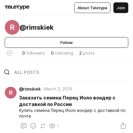
About Teletype
Join
R
@rimskiek
Follow
0
followers
0
following
2
posts
ALL POSTS
@rimskiek
March 3, 2019
R
Заказать семена Перец Иоло вондер с
доставкой по России
Купить семена Перец Иоло вондер с доставкой по
почте
1