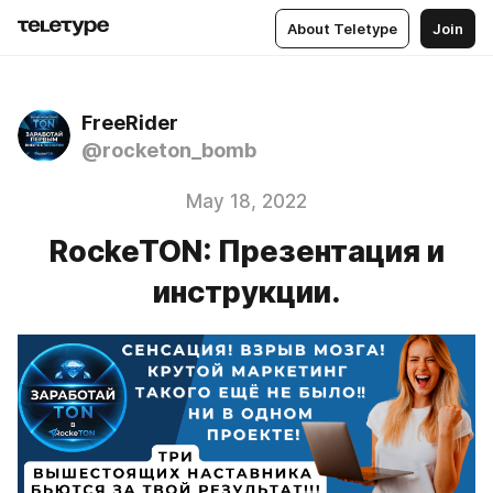
About Teletype
Join
FreeRider
@rocketon_bomb
May 18, 2022
RockeTON: Презентация и
инструкции.