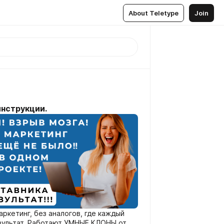
About Teletype
Join
инструкции.
ркетинг, без аналогов, где каждый
езультат. Работают УМНЫЕ КЛОНЫ от