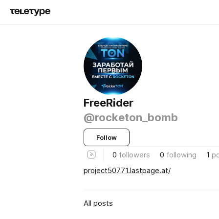
FreeRider
@rocketon_bomb
Follow
0
followers
0
following
1
p
project50771.lastpage.at/
All posts