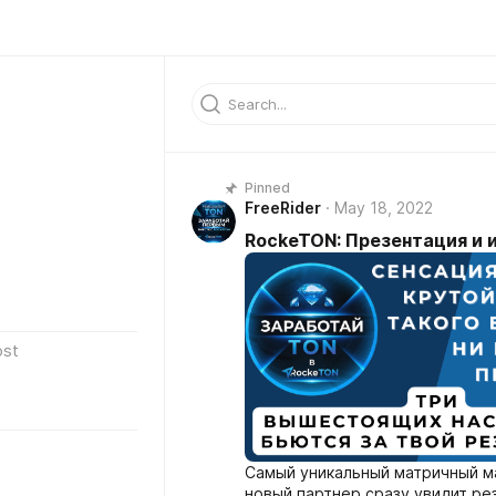
Pinned
FreeRider
May 18, 2022
RockeTON: Презентация и 
ost
Самый уникальный матричный ма
новый партнер сразу увидит р