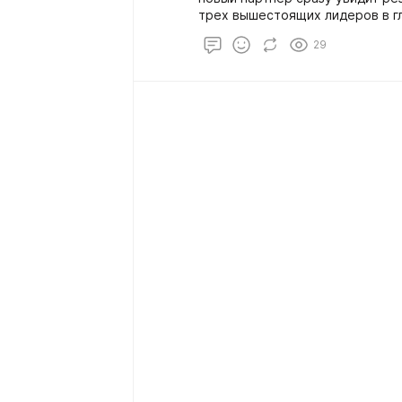
трех вышестоящих лидеров в гл
нигде.
29