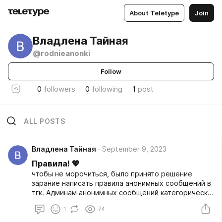
About Teletype
Join
Владлена Тайная
@rodnieanonki
Follow
0
followers
0
following
1
post
ALL POSTS
Владлена Тайная
September 9, 2023
Правила! 💖
чтобы не морочиться, было принято решение
зарание написать правила анонимных сообщений в
тгк. Админам анонимных сообщений категорически
запрещено раскрывать личность отправителя
1
74
напрямую, владелица и старшие админы
стараются тщательно подбирать людей, которые,