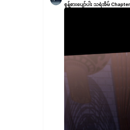
စွန့်စားပျော်ပါး သရဲအိမ် Chapte