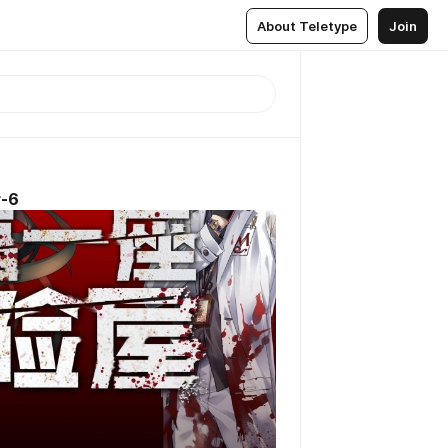
About Teletype
Join
r-6