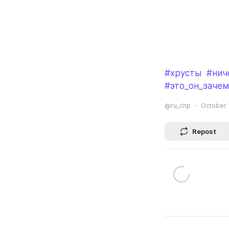
#хрусты
#нич
#это_он_зачем
@ru_chp
October 1
Repost