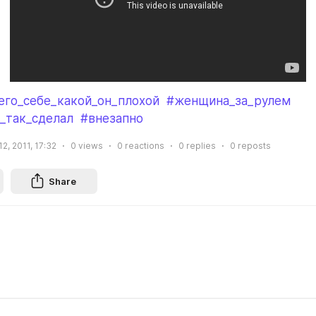
его_себе_какой_он_плохой
#женщина_за_рулем
_так_сделал
#внезапно
2, 2011, 17:32
0
views
0
reactions
0
replies
0
reposts
Share