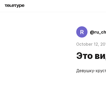
R
@ru_c
October 12, 20
Это ви
Девушку-хруст