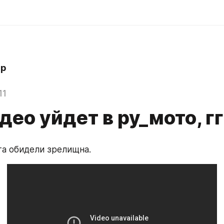
hp
11
део уйдет в ру_мото, гг
а обидели зрелищна.