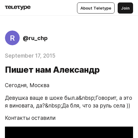
About Teletype
Join
R
@ru_chp
September 17, 2015
Пишет нам Александр
Сегодня, Москва
Девушка ваще в шоке был.а&nbsp;Говорит, а это 
я виновата, да?&nbsp;Да бля, что за руль села ))
Контакты оставили