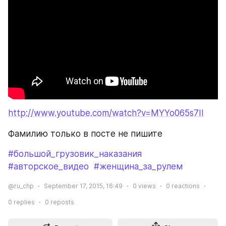
http://www.youtube.com/watch?v=MYYo065s7II
Фамилию только в посте не пишите
#большой_грузовик_наказания
#авторское_видео
#женщина_за_рулем
@ru_chp
September 17, 2015, 16:49
0
views
0
reactions
0
replies
0
reposts