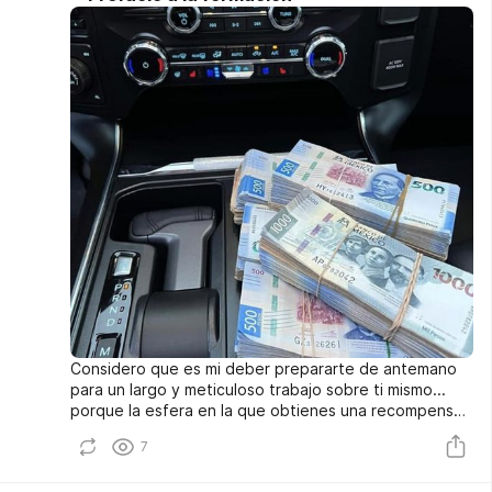
Considero que es mi deber prepararte de antemano
para un largo y meticuloso trabajo sobre ti mismo...
porque la esfera en la que obtienes una recompensa
instantánea por la secuencia correcta de acciones y
7
decisiones tomadas, que en principio no tiene techo
de ganancias, simplemente por definición no puede