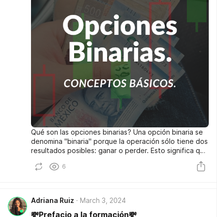
Qué son las opciones binarias? Una opción binaria se
denomina "binaria" porque la operación sólo tiene dos
resultados posibles: ganar o perder. Esto significa que
el activo sobre el que se compra la opción debe
6
alcanzar un determinado nivel de precio o tipo de
cambio para que el operador obtenga beneficios. O
viceversa, el operador perderá toda su inversión.
Adriana Ruiz
March 3, 2024
💸Prefacio a la formación💸