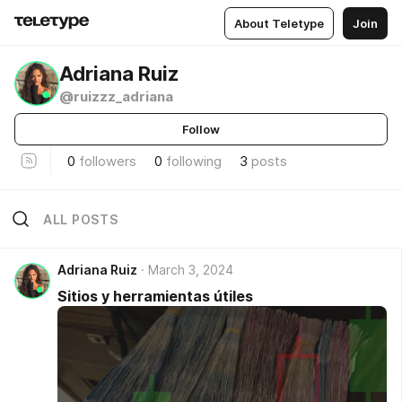
About Teletype
Join
Adriana Ruiz
@ruizzz_adriana
Follow
0
followers
0
following
3
posts
ALL POSTS
Adriana Ruiz
March 3, 2024
Sitios y herramientas útiles