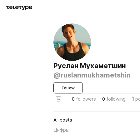
Руслан Мухаметшин
@ruslanmukhametshin
Follow
0
followers
0
following
1
p
All posts
Цифры