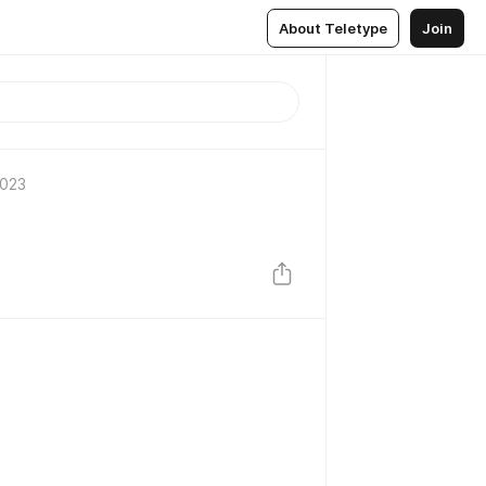
About Teletype
Join
2023