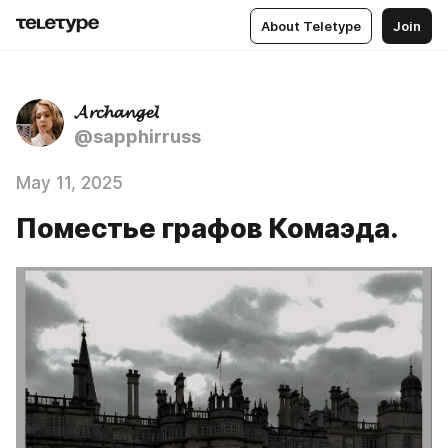
About Teletype
Join
𝓐𝓻𝓬𝓱𝓪𝓷𝓰𝓮𝓵
@sapphirruss
May 11, 2025
Поместье графов Комаэда.