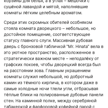
корзины для белья, а в углах – мешочки с 
сушёной лавандой и мятой, наполнявшие 
комнаты лёгким целебным ароматом.
Среди этих скромных обителей особняком 
стояла комната дворецкого – небольшое, но 
достойное помещение, соответствующее 
статусу главного слуги. Массивная дубовая 
дверь с бронзовой табличкой "Mr. Hinata" вела в 
это уютное пространство, расположенное в 
стратегически важном месте – неподалёку от 
графских покоев, чтобы дворецкий всегда был 
на расстоянии зова. Главным украшением 
комнаты служил небольшой, но добротный 
камин из тёмного кирпича, в котором даже в 
самые холодные ночи тлели угли, отбрасывая 
тёплые блики на полированные дубовые панели 
стен. На каминной полке, между серебряной 
табакеркой и фарфоровой кофейной парой с 