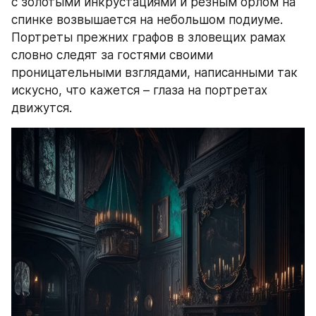
с золотыми инкрустациями и резным орлом на 
спинке возвышается на небольшом подиуме. 
Портреты прежних графов в зловещих рамах 
словно следят за гостями своими 
проницательными взглядами, написанными так 
искусно, что кажется – глаза на портретах 
движутся.