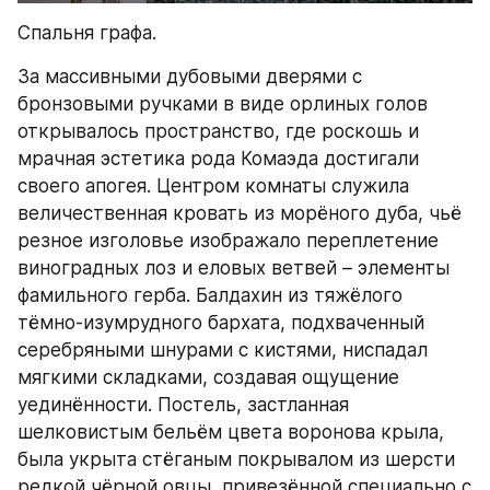
Спальня графа.
За массивными дубовыми дверями с 
бронзовыми ручками в виде орлиных голов 
открывалось пространство, где роскошь и 
мрачная эстетика рода Комаэда достигали 
своего апогея. Центром комнаты служила 
величественная кровать из морёного дуба, чьё 
резное изголовье изображало переплетение 
виноградных лоз и еловых ветвей – элементы 
фамильного герба. Балдахин из тяжёлого 
тёмно-изумрудного бархата, подхваченный 
серебряными шнурами с кистями, ниспадал 
мягкими складками, создавая ощущение 
уединённости. Постель, застланная 
шелковистым бельём цвета воронова крыла, 
была укрыта стёганым покрывалом из шерсти 
редкой чёрной овцы, привезённой специально с 