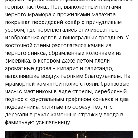
горных пастбищ. Пол, выложенный плитами 
чёрного мрамора с прожилками малахита, 
покрывал персидский ковёр с причудливым 
узором, где переплетались стилизованные 
изображения орлов и виноградных гроздьев. У 
восточной стены располагался камин из 
чёрного оникса, обрамлённый колоннами из 
змеевика, в котором даже летом тлели 
ароматные дрова – кипарис и палисандр, 
наполнявшие воздух терпким благоуханием. На 
мраморной каминной полке стояли: бронзовые 
часы с маятником в виде стрелы, серебряный 
поднос с хрустальным графином коньяка и два 
подсвечника, отлитые по образу тех, что 
держали в руках каменные стражи у входа в 
фамильную усыпальницу.