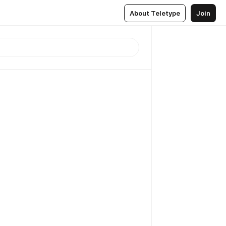
About Teletype
Join