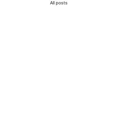
All posts