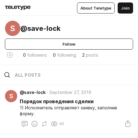
About Teletype
Join
S
@save-lock
Follow
0
followers
0
following
2
posts
ALL POSTS
@save-lock
September 27, 2019
S
Порядок проведения сделки
1) Исполнитель отправляет заявку, заполнив
форму.
40