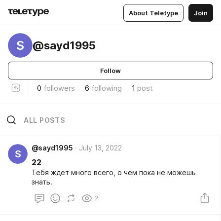
About Teletype
Join
S
@sayd1995
Follow
0
followers
6
following
1
post
ALL POSTS
@sayd1995
July 13, 2022
S
22
Тебя ждёт много всего, о чём пока не можешь
знать.
2